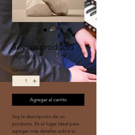
SKU: 284215376135191
Soy un producto
Precio
130,00 US$
Cantidad
*
Agregar al carrito
Soy la descripción de un 
producto. Es el lugar ideal para 
agregar más detalles sobre tu 