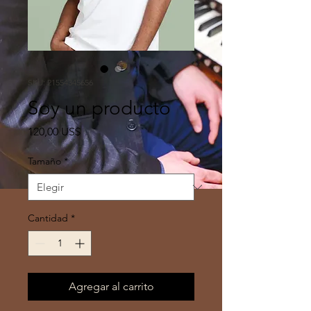
SKU: 21554345656
Soy un producto
Precio
120,00 US$
Tamaño
*
Cantidad
*
Agregar al carrito