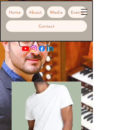
Home
About
Media
Events
Contact