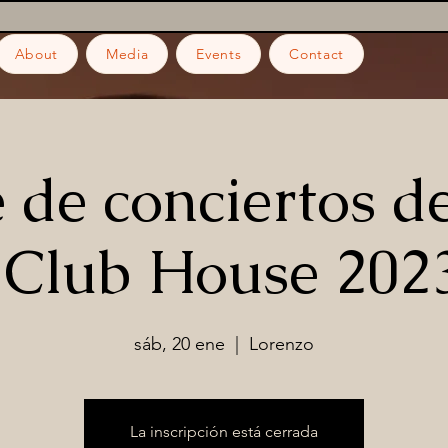
About
Media
Events
Contact
e de conciertos d
 Club House 202
sáb, 20 ene
  |  
Lorenzo
La inscripción está cerrada