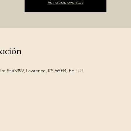
Ver otros eventos
cación
e St #3399, Lawrence, KS 66044, EE. UU.