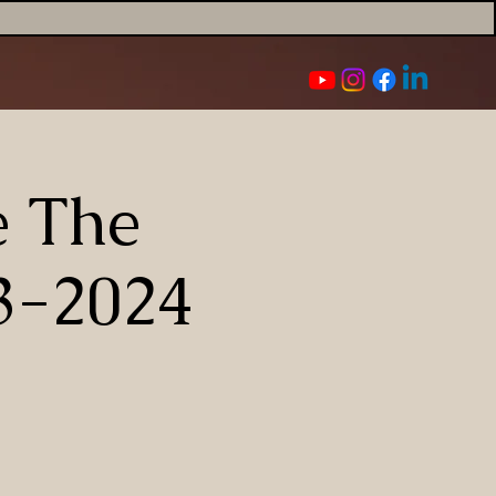
e The
3-2024