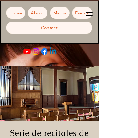
Home
About
Media
Events
Contact
Serie de recitales de